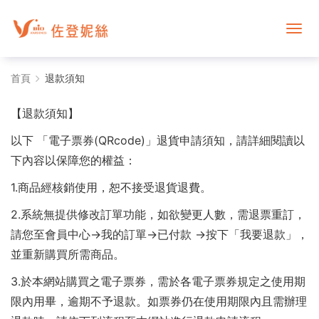
退
首頁
退款須知
款
【退款須知】
須
以下 「電子票券(QRcode)」退貨申請須知，請詳細閱讀以
知
下內容以保障您的權益：
-
1.商品經核銷使用，恕不接受退貨退費。
2.系統無提供修改訂單功能，如欲變更人數，需退票重訂，
電
請您至會員中心→我的訂單→已付款 →按下
「我要退款」
，
子
並重新購買所需商品。
旅
3.於本網站購買之電子票券，需於各電子票券規定之使用期
遊
限內用畢，逾期不予退款。如票券仍在使用期限內且需辦理