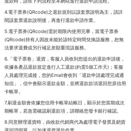
退款時，請依下列流程至本網站進行退款申請流程。
服
4.電子票券(QRcode)之退款規則以該套票說明為主，請詳
務
閱該套票退款說明後，再進行退款申請作業。
平
5.電子票券(QRcode)需於期限內使用完畢，當電子票券
台
(QRcode)持有人因故未能於該特定時間兌換該服務，恕無
法要求退費或另行補足差額重現該服務。
6.「電子票卷」退貨，客服人員收到您提出的退款申請後，
依據各產品退款規定進行人工退款(約需5個工作天)；客服
人員處理完成後，您的Email會收到「退款申請處理完成通
知信」，信中會顯示退款金額，並將退款款項退回您原信用
卡帳單。
7.刷退金額會依據您信用卡帳單結帳日，顯示於您當期或次
期帳單，若急需確認刷退款項，請聯絡您發卡銀行確認。
8.同意辦理退貨時，由收款代銷商代為處理電子發票及銷貨
退回證明單，以加速退貨退款作業。