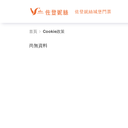
佐登妮絲城堡門票
Cookie
首頁
Cookie政策
政
尚無資料
策
-
電
子
旅
遊
服